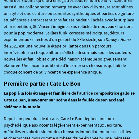
Au fil des albums qu’elle a enregistrés sous le nom de St. Vincent mais
aussi d’une collaboration remarquée avec David Byrne, se sont affinés
un style et une écriture où sonorités synthétiques et parties de guitare
stupéfiantes s’embrassent sans fausse pudeur. Fâchée avec le surplace
et la répétition, St. Vincent imagine sans relâche de nouveaux horizons
pour la pop moderne. Saillies funk, caresses mélodiques, détours
expérimentaux et échos d’un gospel du XXIe siècle, son
Daddy’s Home
de 2021 est une nouvelle étape brillante dans un parcours
imprévisible, où chaque album s’affiche désormais sous des couleurs
nouvelles et fait l’objet d’une déclinaison scénique soigneusement
élaborée. Une façon troublante d’incarner ses chansons qui fait de
chaque concert de St. Vincent une expérience unique.
Première partie : Cate Le Bon
La pop à la fois étrange et familière de l’autrice compositrice galloise
Cate Le Bon, à savourer sur scène dans la foulée de son acclamé
sixième album solo.
Depuis un peu plus de dix ans, Cate Le Bon déploie une pop
psychédélique aux accents légèrement expérimentaux : écriture,
mélodies et voix dessinent des chansons immédiatement accessibles
et charmantes mais comme nimbées d’une étrange brume, hérissées